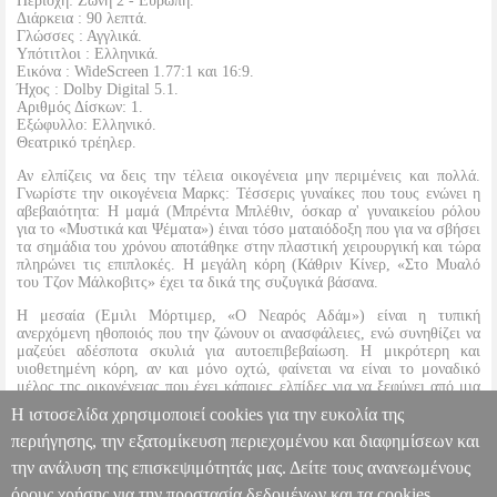
Περιοχή: Ζώνη 2 - Ευρώπη.
Διάρκεια : 90 λεπτά.
Γλώσσες : Αγγλικά.
Υπότιτλοι : Ελληνικά.
Εικόνα : WideScreen 1.77:1 και 16:9.
Ήχος : Dolby Digital 5.1.
Αριθμός Δίσκων: 1.
Εξώφυλλο: Ελληνικό.
Θεατρικό τρέηλερ.
Αν ελπίζεις να δεις την τέλεια οικογένεια μην περιμένεις και πολλά.
Γνωρίστε την οικογένεια Μαρκς: Τέσσερις γυναίκες που τους ενώνει η
αβεβαιότητα: Η μαμά (Μπρέντα Μπλέθιν, όσκαρ α' γυναικείου ρόλου
για το «Μυστικά και Ψέματα») έιναι τόσο ματαιόδοξη που για να σβήσει
τα σημάδια του χρόνου αποτάθηκε στην πλαστική χειρουργική και τώρα
πληρώνει τις επιπλοκές. Η μεγάλη κόρη (Κάθριν Κίνερ, «Στο Μυαλό
του Τζον Μάλκοβιτς» έχει τα δικά της συζυγικά βάσανα.
Η μεσαία (Εμιλι Μόρτιμερ, «Ο Νεαρός Αδάμ») είναι η τυπική
ανερχόμενη ηθοποιός που την ζώνουν οι ανασφάλειες, ενώ συνηθίζει να
μαζεύει αδέσποτα σκυλιά για αυτοεπιβεβαίωση. Η μικρότερη και
υιοθετημένη κόρη, αν και μόνο οχτώ, φαίνεται να είναι το μοναδικό
μέλος της οικογένειας που έχει κάποιες ελπίδες για να ξεφύγει από μια
θολή εφηβεία. Κάθε μια τους θα αναζητήσει τη λύτρωση και τη διέξοδο
Η ιστοσελίδα χρησιμοποιεί cookies για την ευκολία της
σε μια απολαυστική και γεμάτη ειλικρίνεια κωμωδία.
περιήγησης, την εξατομίκευση περιεχομένου και διαφημίσεων και
την ανάλυση της επισκεψιμότητάς μας. Δείτε τους ανανεωμένους
ΓΥΝΑΙΚΕΣ ΓΙΑ ΔΕΣΙΜΟ - LOVELY AND AMAZING (DVD)
DVD.03099
DVD.03099
2001,Lions Gate Films
2001,Lions Gate
όρους χρήσης για την προστασία δεδομένων και τα cookies.