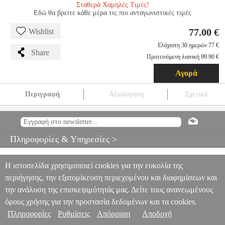
Σταθερά Χαμηλές Τιμές!
Εδώ θα βρείτε κάθε μέρα τις πιο ανταγωνιστικές τιμές
77.00 €
Wishlist
Ελάχιστη 30 ημερών 77 €
Share
Προτεινόμενη λιανική 99.90 €
Αγορά
Περιγραφή
Αξιολόγηση
Σχετικά
ΦΟΥΡΝΟΣ ΜΙΚΡΟΚΥΜΑΤΩΝ ESPERANZA EKO009
HORNEADO
HAP.174756
HAP.174756
ESPERANZA
ESPERANZA
ΦΟΥΡΝΟΙ ΜΙΚΡΟΚΥΜΑΤΩΝ
ΦΟΥΡΝΟΣ
Πληροφορίες & Υπηρεσίες >
ΜΙΚΡΟΚΥΜΑΤΩΝ ESPERANZA EKO009 HORNEADO
77.00
Η ιστοσελίδα χρησιμοποιεί cookies για την ευκολία της
περιήγησης, την εξατομίκευση περιεχομένου και διαφημίσεων και
την ανάλυση της επισκεψιμότητάς μας. Δείτε τους ανανεωμένους
όρους χρήσης για την προστασία δεδομένων και τα cookies.
Πληροφορίες
Ρυθμίσεις
Απόρριψη
Αποδοχή