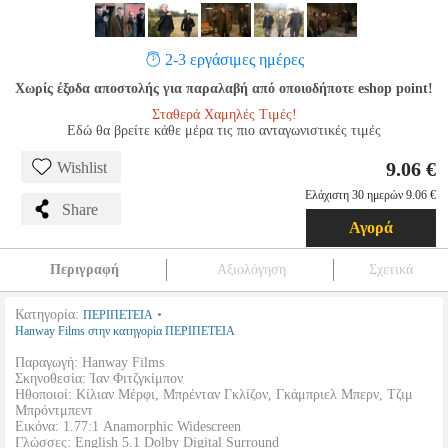
2-3 εργάσιμες ημέρες
Χωρίς έξοδα αποστολής για παραλαβή από οποιοδήποτε eshop point!
Σταθερά Χαμηλές Τιμές!
Εδώ θα βρείτε κάθε μέρα τις πιο ανταγωνιστικές τιμές
9.06 €
Wishlist
Ελάχιστη 30 ημερών 9.06 €
Share
Αγορά
Περιγραφή
Αξιολόγηση
Σχετικά
Κατηγορία:
•
ΠΕΡΙΠΕΤΕΙΑ
Hanway Films στην κατηγορία ΠΕΡΙΠΕΤΕΙΑ
Παραγωγή: Hanway Films
Σκηνοθεσία: Ίαν Φιτζγκίμπον
Ηθοποιοί: Κίλιαν Μέρφι, Μπρένταν Γκλίζον, Γκάμπριελ Μπερν, Τζιμ
Μπρόντμπεντ
Εικόνα: 1.77:1 Anamorphic Widescreen
Γλώσσες: English 5.1 Dolby Digital Surround