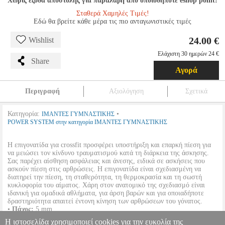
Χωρίς έξοδα αποστολής για παραλαβή από οποιοδήποτε eshop point!
Σταθερά Χαμηλές Τιμές!
Εδώ θα βρείτε κάθε μέρα τις πιο ανταγωνιστικές τιμές
24.00 €
Wishlist
Ελάχιστη 30 ημερών 24 €
Share
Αγορά
Περιγραφή
Αξιολόγηση
Σχετικά
Κατηγορία:
•
ΙΜΑΝΤΕΣ ΓΥΜΝΑΣΤΙΚΗΣ
POWER SYSTEM στην κατηγορία ΙΜΑΝΤΕΣ ΓΥΜΝΑΣΤΙΚΗΣ
Η επιγονατίδα για crossfit προσφέρει υποστήριξη και επαρκή πίεση για
να μειώσει τον κίνδυνο τραυματισμού κατά τη διάρκεια της άσκησης.
Σας παρέχει αίσθηση ασφάλειας και άνεσης, ειδικά σε ασκήσεις που
ασκούν πίεση στις αρθρώσεις. Η επιγονατίδα είναι σχεδιασμένη να
διατηρεί την πίεση, τη σταθερότητα, τη θερμοκρασία και τη σωστή
κυκλοφορία του αίματος. Χάρη στον ανατομικό της σχεδιασμό είναι
ιδανική για ομαδικά αθλήματα, για άρση βαρών και για οποιαδήποτε
δραστηριότητα απαιτεί έντονη κίνηση των αρθρώσεων του γόνατος.
•
Πάχος:
5 mm.
•
Χρώμα:
Παραλλαγής.
Η ιστοσελίδα χρησιμοποιεί cookies για την ευκολία της