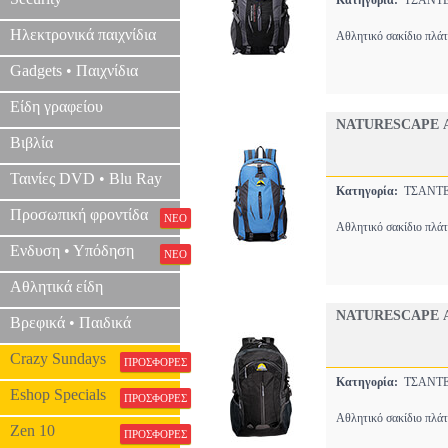
Κατηγορία:
ΤΣΑΝ
Ηλεκτρονικά παιχνίδια
Αθλητικό σακίδιο πλάτ
Gadgets • Παιχνίδια
Είδη γραφείου
NATURESCAPE Α
Βιβλία
Ταινίες DVD • Blu Ray
Κατηγορία:
ΤΣΑΝ
Προσωπική φροντίδα
ΝΕΟ
Αθλητικό σακίδιο πλάτ
Ενδυση • Υπόδηση
ΝΕΟ
Αθλητικά είδη
NATURESCAPE Α
Βρεφικά • Παιδικά
Crazy Sundays
ΠΡΟΣΦΟΡΕΣ
Κατηγορία:
ΤΣΑΝ
Eshop Specials
ΠΡΟΣΦΟΡΕΣ
Αθλητικό σακίδιο πλάτ
Zen 10
ΠΡΟΣΦΟΡΕΣ