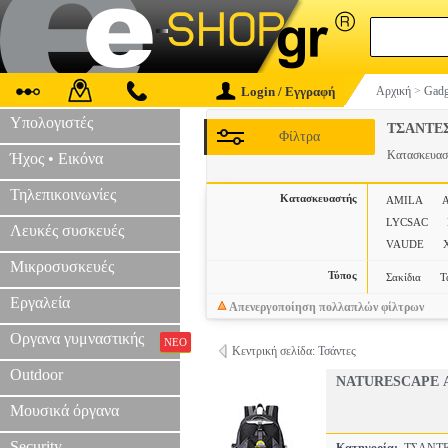
Login / Εγγραφή
Αρχική
>
Gadg
Υπολογιστές
ΤΣΑΝΤΕ
Φίλτρα
Κατασκευα
Ήχος • Εικόνα
Τηλεπικοινωνίες
Κατασκευαστής
AMILA
LYCSAC
Λευκές συσκευές
VAUDE
Μικροσυσκευές
Τύπος
Σακίδια
Τ
Εργαλεία
Απενεργοποίηση πολλαπλών φίλτρων
Οργανα γυμναστικής
ΝΕΟ
Κεντρική σελίδα: Τσάντες
Outdoor
NATURESCAPE Α
Μουσικά όργανα
Security