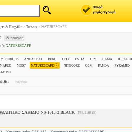
Αγορά
χωρίς εγγραφή
ets & Παιχνίδια
>
Τσάντες
>
NATURESCAPE
Σ
15 προϊόντα
στής
NATURESCAPE
AMPHIBIOUS
ANDA SEAT
BERG
CITY
ESTIA
GIM
HAMA
IDEAL O
x
MAPED
MUST
NATURESCAPE
NITECORE
OEM
PANDA
PYRAMID
XIAOMI
αξιδίου
Φαγητού
ΘΛΗΤΙΚΟ ΣΑΚΙΔΙΟ NS-1013-2 BLACK
(PER.216613)