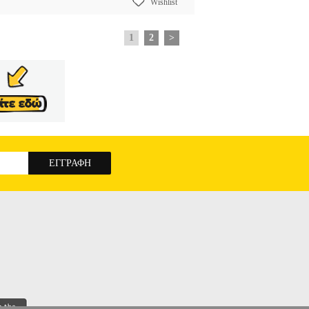
Wishlist
1
2
>