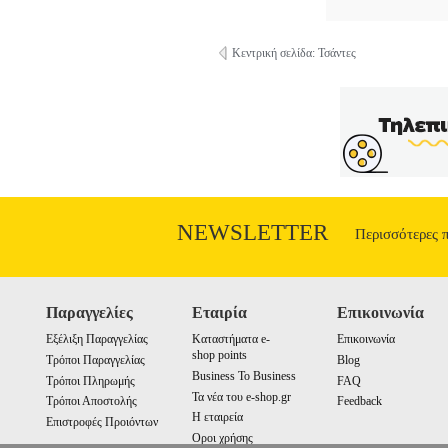
Κεντρική σελίδα: Τσάντες
NEWSLETTER
Περισσότερες 
Παραγγελίες
Εταιρία
Επικοινωνία
Εξέλιξη Παραγγελίας
Καταστήματα e-
Επικοινωνία
shop points
Τρόποι Παραγγελίας
Blog
Business To Business
Τρόποι Πληρωμής
FAQ
Τα νέα του e-shop.gr
Τρόποι Αποστολής
Feedback
Η εταιρεία
Επιστροφές Προιόντων
Οροι χρήσης