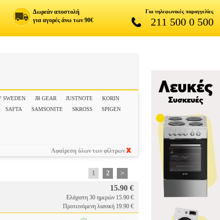
Δωρεάν αποστολή
Για τηλεφωνικές παραγγελίες
211 500 0 500
για αγορές άνω των 90€
F SWEDEN
JR GEAR
JUSTNOTE
KORIN
SAFTA
SAMSONITE
SKROSS
SPIGEN
Αφαίρεση όλων των φίλτρων
1
2
>
15.90 €
Ελάχιστη 30 ημερών 15.90 €
Προτεινόμενη λιανική 19.90 €