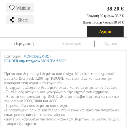
38.20 €
Wishlist
Ελάχιστη 30 ημερών 38.2 €
Share
Προτεινόμενη λιανική 39.90 €
Αγορά
Περιγραφή
Αξιολόγηση
Σχετικά
Κατηγορία:
•
ΜΟΝΤΕΛΙΣΜΟΣ
BRUDER στην κατηγορία ΜΟΝΤΕΛΙΣΜΟΣ
Πρέσα που δημιουργεί δεμάτια από στάχυ. Μιμείται το πραγματικό
μοντέλο BiG Pack 1290 της KRONE και είναι ιδανικό παιχνίδι για
αναπαράσταση αγροτικών εργασιών.
-Η μηχανή μαζεύει το θερισμένο στάχυ και το μετατρέπει σε δεμάτια.
-Οι πλευρές ανοίγουν και φανερώνουν την μηχανή του οχήματος.
-Αυτό το νέο μοντέλο της BRUDER είναι συμβατό με όλα τα τρακτέρ
των σειρών 2000, 3000 και 4000.
-Περιλαμβάνει δύο δεμάτια από στάχυ.
-Προτεινόμενη ηλικία: κατάλληλο από 4 ετών και πάνω για παιχνίδι σε
εσωτερικούς και εξωτερικούς χώρους.
-Δεν είναι κατάλληλο για παιδιά κάτω των 36 μηνών. Κίνδυνος πνιγμού
- μικρά εξαρτήματα.