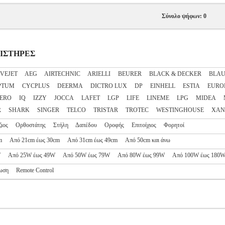
Σύνολο ψήφων: 0
ΕΜΙΣΤΗΡΕΣ
VEJET
AEG
AIRTECHNIC
ARIELLI
BEURER
BLACK & DECKER
BLA
PTUM
CYCPLUS
DEERMA
DICTRO LUX
DP
EINHELL
ESTIA
EURO
ERO
IQ
IZZY
JOCCA
LAFET
LGP
LIFE
LINEME
LPG
MIDEA
R
SHARK
SINGER
TELCO
TRISTAR
TROTEC
WESTINGHOUSE
XAN
ζιος
Ορθοστάτης
Στήλη
Δαπέδου
Οροφής
Επιτοίχιος
Φορητοί
m
Από 21cm έως 30cm
Από 31cm έως 49cm
Από 50cm και άνω
W
Από 25W έως 49W
Από 50W έως 79W
Από 80W έως 99W
Από 100W έως 180
ωση
Remote Control