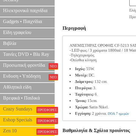
Ηλεκτρονικά παιχνίδια
Ελάχ
Προτ
Gadgets • Παιχνίδια
Περιγραφή
Είδη γραφείου
Βιβλία
ΑΝΕΜΙΣΤΗΡΑΣ ΟΡΟΦΗΣ CF-5213 SAT
- LED φως / 3 χρώματα 1800ml / 18 Watt
Ταινίες DVD • Blu Ray
-Τηλεχειρισμός.
-Οπίσθια κίνηση.
Προσωπική φροντίδα
ΝΕΟ
Ισχύς:
55W.
Μοτέρ:
DC.
Ενδυση • Υπόδηση
ΝΕΟ
Διάμετρος:
132 cm.
Αθλητικά είδη
Πτερύγια:
3.
Ταχύτητες:
6.
Βρεφικά • Παιδικά
’ξονας:
15cm.
Χρώμα:
Satin Nikel.
Crazy Sundays
ΠΡΟΣΦΟΡΕΣ
Εγγύηση:
2 χρόνια.
DOA 7 ημερών
Eshop Specials
ΠΡΟΣΦΟΡΕΣ
Βαθμολογία & Σχόλια προιόντος
Zen 10
ΠΡΟΣΦΟΡΕΣ