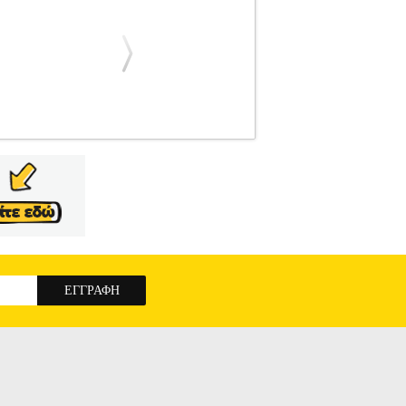
ΙΟ 85W
HAP.174504
HAP.174504
IQ
IQ
ΦΗΣ CF-5213 SATIN NIKEL 132CM ΜΕ LED
ίσθια κίνηση. • Ισχύς: 55W. • Μοτέρ: DC. •
α. DOA 7 ημερών
ΑΝΕΜΙΣΤΗΡΑΣ ΟΡΟΦΗΣ IQ
ΙΟ 85W