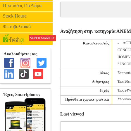
Προτάσεις Για Δώρα
Stock House
Φωτοβολταϊκά
Αναζήτηση στην κατηγορία ΑΝ
SUPER MARKET
Κατασκευαστής
-
ACTI
CONCE
HOMEV
SENCO
Τύπος
Επιτραπέ
Διάμετρος
Έως 20c
Ισχύς
Έως 24
Πρόσθετα χαρακτηριστικά
Υδρονέφ
Last viewed