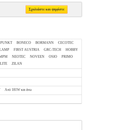
Σχολιάστε και ψηφίστε
UPUNKT
BONECO
BORMANN
CECOTEC
LAMP
FIRST AUSTRIA
GRC-TECH
HOBBY
MPM
NEOTEC
NOVEEN
OSIO
PRIMO
LITE
ZILAN
W
Από 181W και άνω