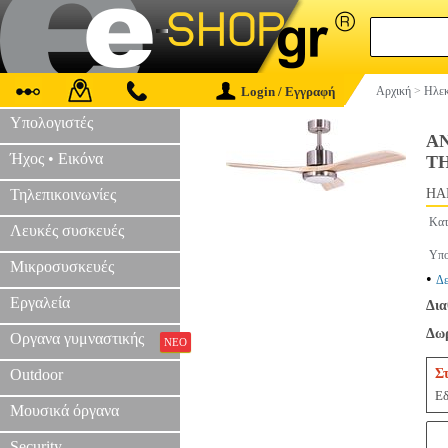
Login / Εγγραφή
Αρχική
>
Ηλεκ
Υπολογιστές
ΑΝ
Ήχος • Εικόνα
Τ
Τηλεπικοινωνίες
HAP
Κατ
Λευκές συσκευές
Υπο
Μικροσυσκευές
•
Δε
Εργαλεία
Δια
Δωρ
Οργανα γυμναστικής
ΝΕΟ
Outdoor
Σ
Εδ
Μουσικά όργανα
Security