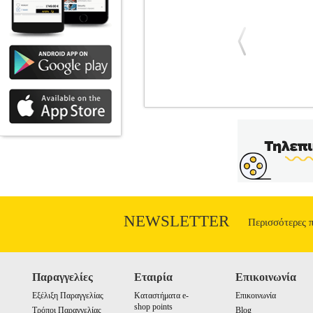
ΑΝΕΜΙΣΤΗΡΑΣ ΟΡΟΦΗΣ IQ CF-
ΑΝΕΜΙΣΤΗΡΕΣ
Κατηγορία: ΑΝΕΜΙΣ
ΦΩΣ ΚΑΙ ΤΗΛΕΧΕΙΡΙΣΤΗΡΙΟ DC MOTOR 55W
Διάμετρος: 132 cm. • Πτερύγια: 3. • Ταχ
C
NEWSLETTER
Περισσότερες 
Παραγγελίες
Εταιρία
Επικοινωνία
Εξέλιξη Παραγγελίας
Καταστήματα e-
Επικοινωνία
shop points
Τρόποι Παραγγελίας
Blog