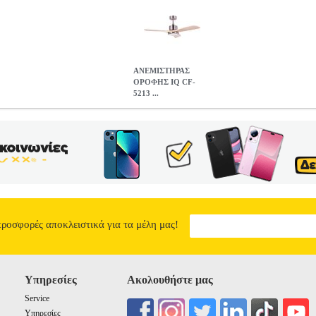
ΑΝΕΜΙΣΤΗΡΑΣ
ΟΡΟΦΗΣ IQ CF-
5213 ...
5213 SATIN NICKEL 52'' ΜΕ LED ΦΩΣ ΚΑΙ ΤΗΛΕΧΕΙΡΙΣΤΗΡ
ΤΗΡΕΣ •IQ στην κατηγορία ΑΝΕΜΙΣΤΗΡΕΣ ΑΝΕΜΙΣΤΗΡΑΣ ΟΡΟ
 - LED φως / 3 χρώματα 1800ml / 18 Watt. -Τηλεχειρισμός. -Οπ
ύτητες: 6. • ’ξονας: 15cm. • Χρώμα: Satin Nikel. • Εγγύηση: 2 χρόνι
F-5213 SATIN NICKEL 52" ΜΕ LED ΦΩΣ ΚΑΙ ΤΗΛΕΧΕΙΡΙΣΤΗΡ
147.40
προσφορές αποκλειστικά για τα μέλη μας!
Υπηρεσίες
Ακολουθήστε μας
Service
Υπηρεσίες