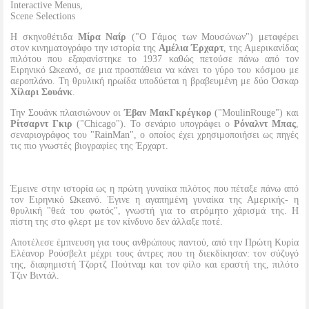
Interactive Menus,
Scene Selections
Η σκηνοθέτιδα
Μίρα Ναΐρ
("Ο Γάμος των Μουσώνων") μεταφέρει
στον κινηματογράφο την ιστορία της
Αμέλια Έρχαρτ
, της Αμερικανίδας
πιλότου που εξαφανίστηκε το 1937 καθώς πετούσε πάνω από τον
Ειρηνικό Ωκεανό, σε μια προσπάθεια να κάνει το γύρο του κόσμου με
αεροπλάνο. Τη θρυλική ηρωίδα υποδύεται η βραβευμένη με δύο Όσκαρ
Χίλαρι Σουάνκ
.
Την Σουάνκ πλαισιώνουν οι
Έβαν ΜακΓκρέγκορ
("MoulinRouge") και
Ρίτσαρντ Γκιρ
("Chicago"). Το σενάριο υπογράφει ο
Ρόναλντ Μπας
,
σεναριογράφος του "RainMan", ο οποίος έχει χρησιμοποιήσει ως πηγές
τις πιο γνωστές βιογραφίες της Έρχαρτ.
Έμεινε στην ιστορία ως η πρώτη γυναίκα πιλότος που πέταξε πάνω από
τον Ειρηνικό Ωκεανό. Έγινε η αγαπημένη γυναίκα της Αμερικής- η
θρυλική "θεά του φωτός", γνωστή για το ατρόμητο χάρισμά της. Η
πίστη της στο φλερτ με τον κίνδυνο δεν άλλαξε ποτέ.
Αποτέλεσε έμπνευση για τους ανθρώπους παντού, από την Πρώτη Κυρία
Ελέανορ Ρούσβελτ μέχρι τους άντρες που τη διεκδίκησαν: τον σύζυγό
της, διαφημιστή Τζορτζ Πούτναμ και τον φίλο και εραστή της, πιλότο
Τζιν Βιντάλ.