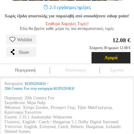
2-3 εργάσιμες ημέρες
Χωρίς έξοδα αποστολής για παραλαβή από οποιοδήποτε eshop point!
Σταθερά Χαμηλές Τιμές!
Εδώ θα βρείτε κάθε μέρα τις πιο ανταγωνιστικές τιμές
12.08 €
Wishlist
Ελάχιστη 30 ημερών 12.08 €
Share
Αγορά
Περιγραφή
Αξιολόγηση
Σχετικά
Κατηγορία:
•
ΚΟΙΝΩΝΙΚΗ
20th Century Fox στην κατηγορία ΚΟΙΝΩΝΙΚΗ
Παραγωγή: 20th Century Fox
Σκηνοθεσία: Μίρα Ναΐρ
Ηθοποιοί: Χίλαρι Σουάνκ, Ρίτσαρντ Γκιρ, Έβαν ΜακΓκρέγκορ,
Κρίστοφερ Έκλεστον
Εικόνα: 2.35:1 Anamorphic Widescreen
Γλώσσες: English / Czech / Hungarian 5.1 Dolby Digital Surround
Υπότιτλοι: English, Ελληνικά, Czech, Hebrew, Hungarian, Icelandic
Deleted Scenes,