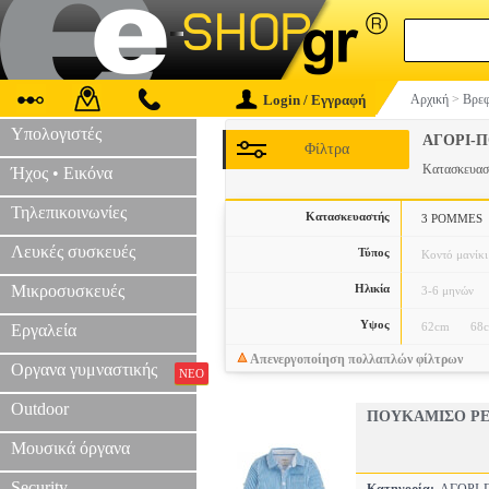
Login / Εγγραφή
Αρχική
>
Βρεφ
Υπολογιστές
ΑΓΟΡΙ-
Φίλτρα
Κατασκευα
Ήχος • Εικόνα
Τηλεπικοινωνίες
Κατασκευαστής
3 POMMES
Λευκές συσκευές
Τύπος
Κοντό μανίκι
Μικροσυσκευές
Ηλικία
3-6 μηνών
Υψος
62cm
68
Εργαλεία
Απενεργοποίηση πολλαπλών φίλτρων
Οργανα γυμναστικής
ΝΕΟ
Outdoor
ΠΟΥΚΑΜΙΣΟ PE
Μουσικά όργανα
Security