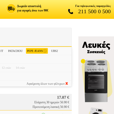
Δωρεάν αποστολή
Για τηλεφωνικές παραγγελίες
211 500 0 500
για αγορές άνω των 90€
x
IT
PATACHOU
PEPE JEANS
UBS2
12 ετών
14 ετών
Αφαίρεση όλων των φίλτρων
17.07 €
Ελάχιστη 30 ημερών 56.90 €
Προτεινόμενη λιανική 56.90 €