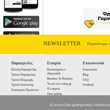
NEWSLETTER
Περισσότερες 
Παραγγελίες
Εταιρία
Επικοινωνία
Εξέλιξη Παραγγελίας
Καταστήματα e-
Επικοινωνία
shop points
Τρόποι Παραγγελίας
Blog
Business To Business
Τρόποι Πληρωμής
FAQ
Τα νέα του e-shop.gr
Τρόποι Αποστολής
Feedback
Η εταιρεία
Επιστροφές Προιόντων
Οροι χρήσης
Cookies
Η ιστοσελίδα χρησιμοποιεί cookies γι