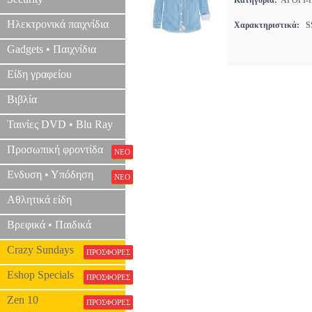
Κατηγορία:
ΑΓΟΡΙ
Ηλεκτρονικά παιχνίδια
Χαρακτηριστικά:
SS
Gadgets • Παιχνίδια
Είδη γραφείου
Βιβλία
Ταινίες DVD • Blu Ray
Προσωπική φροντίδα
ΝΕΟ
Ενδυση • Υπόδηση
ΝΕΟ
Αθλητικά είδη
Βρεφικά • Παιδικά
Crazy Sundays
ΠΡΟΣΦΟΡΕΣ
Eshop Specials
ΠΡΟΣΦΟΡΕΣ
Zen 10
ΠΡΟΣΦΟΡΕΣ