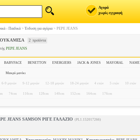
Αγορά
χωρίς εγγραφή
ικά - Παιδικά
>
Ένδυση για αγόρια
>
PEPE JEANS
ΠΟΥΚΑΜΙΣΑ
2 προϊόντα
στής
PEPE JEANS
BABYFACE
BENETTON
ENERGIERS
JACK & JONES
MAYORAL
NAME 
Μακρύ μανίκι
6-9 μηνών
9-12 μηνών
12-18 μηνών
18-24 μηνών
4 ετών
5 ετών
10 ετών
cm
74cm
116cm
128cm
140cm
152cm
164cm
176cm
PE JEANS SAMSON ΡΙΓΕ ΓΑΛΑΖΙΟ
(PL1.152017266)