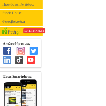
Προτάσεις Για Δώρα
Stock House
Φωτοβολταϊκά
SUPER MARKET